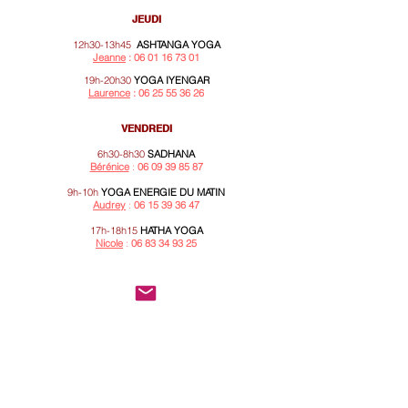
JEUDI
12h30-13h45
ASHTANGA YOGA
J
eanne
:
06 01 16 73 01
19h-20h30
YOGA IYENGAR
Laurence
:
06 25 55 36 26
VENDREDI
6h30-8h30
SADHANA
Bérénice
:
06 09 39 85 87
9h-10h
YOGA ENERGIE DU MATIN
Audrey
:
06 15 39 36 47
17h-18h15
HATHA YOGA
Nicole
:
06 83 34 93 25
Association Jaya
284 rue des Pyrénées