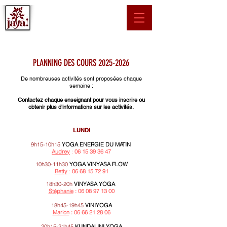
PLANNING DES COURS
2025-2026
De nombreuses activités sont proposées chaque
semaine :
Contactez chaque enseignant pour vous inscrire ou
obtenir plus d'informations sur les activités.
LUNDI
9h15-10h15
YOGA ENERGIE DU MATIN
Audrey
:
06 15 39 36 47
10h30-11h30
YOGA VINYASA FLOW
Betty
:
06 68 15 72 91
18h30-20h
VINYASA YOGA
Stéphanie
: 06 08 97 13 00
18h45-19h45
VINIYOGA
Marion
:
06 66 21 28 06
20h15-21h45
KUNDALINI YOGA