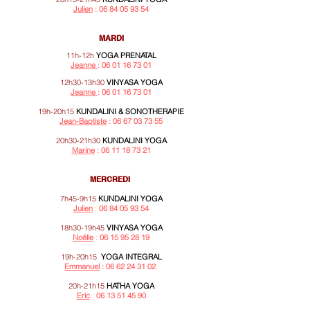
Julien
:
06 84 05 93 54
MARDI
11h-12h
YOGA PRENATAL
Jeanne
: 06 01 16 73 01
12h30-13h30
VINYASA YOGA
J
eanne
: 06 01 16 73 01
19h-20h15
KUNDALINI & SONOTHERAPIE
Jean-Baptiste
:
06 67 03 73 55
20h30-21h30
KUNDALINI YOGA
Marine
:
06 11 18 73 21
MERCREDI
7h45-9h15
KUNDALINI YOGA
Julien
:
06 84 05 93 54
18h30-19h45
VINYASA YOGA
Noëlle
:
06 15 95 28 19
19h-20h15
YOGA INTEGRAL
Emmanuel
:
06 62 24 31 02
20h-21h15
HATHA YOGA
Eric
:
06 13 51 45 90