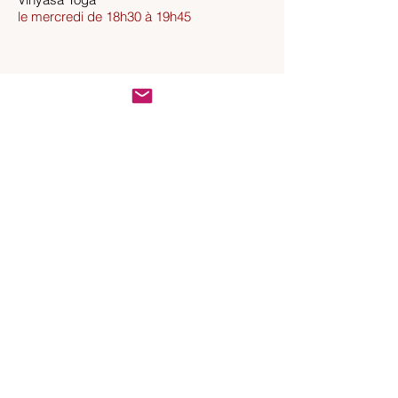
le mercredi de 18h30 à 19h45
Tarifs
Cours découverte
: 10
€
Cours à l'unité: 20 €
Carte de 10 cours: 150 €
Association Jaya
284 rue des Pyrénées
75020 Paris
Métro : ligne 11 - station Jourdain
Bus : ligne 26 -
station Pyrénées Ménilmontant
Accès & Contact