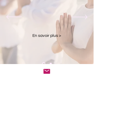
En savoir plus >
Association Jaya
284 rue des Pyrénées
75020 Paris
Métro : ligne 11 - station Jourdain
Bus : ligne 26 -
station Pyrénées Ménilmontant